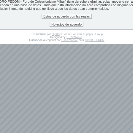
RO FECOM - Foro de Coleccionismo Militar" tiene derecho a eliminar, editar, mover o cerr
cenada en una base de datos. Dado que esta información no será compartida con ninguna t
lquier intento de hacking que conlleve a que los datos sean comprometidos.
Desarrollado por
phpBB
® Forum Software © phpBB Group
Designed by
ST Software
.
Traducción al español por
Huan Manwë
para
phpBB-Es.COM