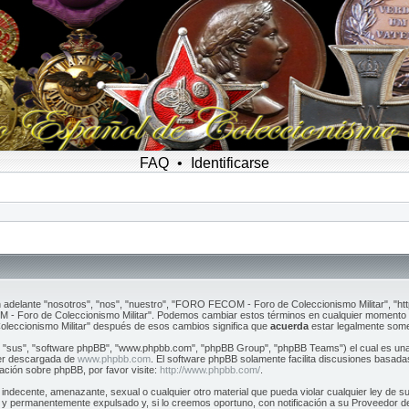
FAQ
•
Identificarse
adelante "nosotros", "nos", "nuestro", "FORO FECOM - Foro de Coleccionismo Militar", "ht
 - Foro de Coleccionismo Militar". Podemos cambiar estos términos en cualquier momento e 
leccionismo Militar" después de esos cambios significa que
acuerda
estar legalmente some
, "sus", "software phpBB", "www.phpbb.com", "phpBB Group", "phpBB Teams") el cual es una s
ser descargada de
www.phpbb.com
. El software phpBB solamente facilita discusiones basada
ción sobre phpBB, por favor visite:
http://www.phpbb.com/
.
, indecente, amenazante, sexual o cualquier otro material que pueda violar cualquier ley de
y permanentemente expulsado y, si lo creemos oportuno, con notificación a su Proveedor de 