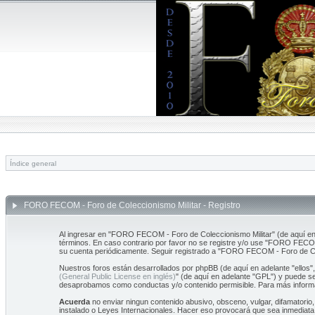
Índice general
FORO FECOM - Foro de Coleccionismo Militar - Registro
Al ingresar en "FORO FECOM - Foro de Coleccionismo Militar" (de aquí en 
términos. En caso contrario por favor no se registre y/o use "FORO FECOM
su cuenta periódicamente. Seguir registrado a "FORO FECOM - Foro de Co
Nuestros foros están desarrollados por phpBB (de aquí en adelante "ellos"
(General Public License en inglés)
" (de aquí en adelante "GPL") y puede 
desaprobamos como conductas y/o contenido permisible. Para más informa
Acuerda
no enviar ningun contenido abusivo, obsceno, vulgar, difamatorio
instalado o Leyes Internacionales. Hacer eso provocará que sea inmediata 