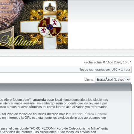
Fecha actual 07 Ago 2026, 16:57
Todos los horarios son UTC + 1 hora
Idioma:
tps://foro-fecom.com"),
acuerda
estar legalmente sometido a los siguientes
intentaríamos avisarle, sin embargo sería prudente que los revisase por
tido a esos nuevos términos tal como fueron actualizados y/o reformados.
olución de tablón de anuncios liberada bajo la "
Licencia Pública General
s en Internet y la GPL estrictamente los excluye de lo que aprobamos y/o
 su país, el país donde "FORO FECOM - Foro de Coleccionismo Militar" está
Servicios de Internet. Las direcciones IP de todos los envíos son