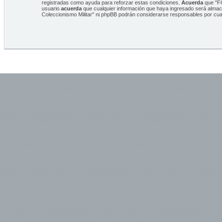
registradas como ayuda para reforzar estas condiciones.
Acuerda
que "FO
usuario
acuerda
que cualquier información que haya ingresado será alma
Coleccionismo Militar" ni phpBB podrán considerarse responsables por cua