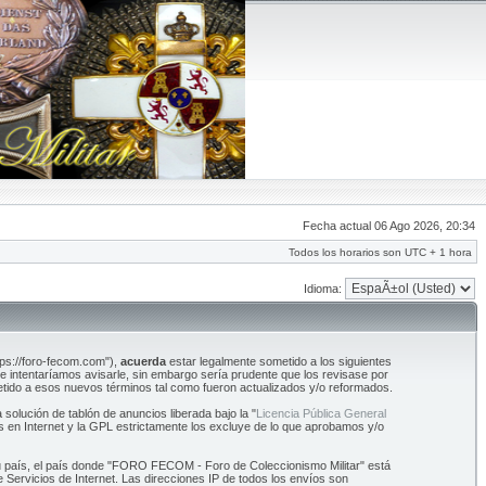
Fecha actual 06 Ago 2026, 20:34
Todos los horarios son UTC + 1 hora
Idioma:
tps://foro-fecom.com"),
acuerda
estar legalmente sometido a los siguientes
intentaríamos avisarle, sin embargo sería prudente que los revisase por
tido a esos nuevos términos tal como fueron actualizados y/o reformados.
olución de tablón de anuncios liberada bajo la "
Licencia Pública General
s en Internet y la GPL estrictamente los excluye de lo que aprobamos y/o
 su país, el país donde "FORO FECOM - Foro de Coleccionismo Militar" está
Servicios de Internet. Las direcciones IP de todos los envíos son