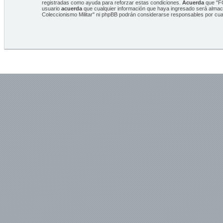
registradas como ayuda para reforzar estas condiciones.
Acuerda
que "FO
usuario
acuerda
que cualquier información que haya ingresado será alma
Coleccionismo Militar" ni phpBB podrán considerarse responsables por cua