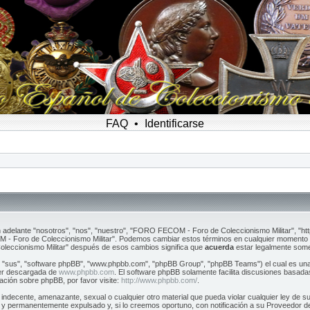
FAQ
•
Identificarse
adelante "nosotros", "nos", "nuestro", "FORO FECOM - Foro de Coleccionismo Militar", "ht
 - Foro de Coleccionismo Militar". Podemos cambiar estos términos en cualquier momento e 
leccionismo Militar" después de esos cambios significa que
acuerda
estar legalmente some
, "sus", "software phpBB", "www.phpbb.com", "phpBB Group", "phpBB Teams") el cual es una s
ser descargada de
www.phpbb.com
. El software phpBB solamente facilita discusiones basada
ción sobre phpBB, por favor visite:
http://www.phpbb.com/
.
, indecente, amenazante, sexual o cualquier otro material que pueda violar cualquier ley de
y permanentemente expulsado y, si lo creemos oportuno, con notificación a su Proveedor de 