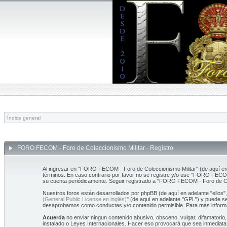
Índice general
FORO FECOM - Foro de Coleccionismo Militar - Registro
Al ingresar en "FORO FECOM - Foro de Coleccionismo Militar" (de aquí en 
términos. En caso contrario por favor no se registre y/o use "FORO FECOM
su cuenta periódicamente. Seguir registrado a "FORO FECOM - Foro de Co
Nuestros foros están desarrollados por phpBB (de aquí en adelante "ellos"
(General Public License en inglés)
" (de aquí en adelante "GPL") y puede 
desaprobamos como conductas y/o contenido permisible. Para más informa
Acuerda
no enviar ningun contenido abusivo, obsceno, vulgar, difamatorio
instalado o Leyes Internacionales. Hacer eso provocará que sea inmediata 