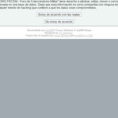
RO FECOM - Foro de Coleccionismo Militar" tiene derecho a eliminar, editar, mover o cerr
cenada en una base de datos. Dado que esta información no será compartida con ninguna t
lquier intento de hacking que conlleve a que los datos sean comprometidos.
Desarrollado por
phpBB
® Forum Software © phpBB Group
Designed by
ST Software
.
Traducción al español por
Huan Manwë
para
phpBB-Es.COM