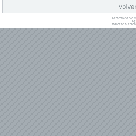
Volver
Desarrollado por
p
De
Traducción al españ