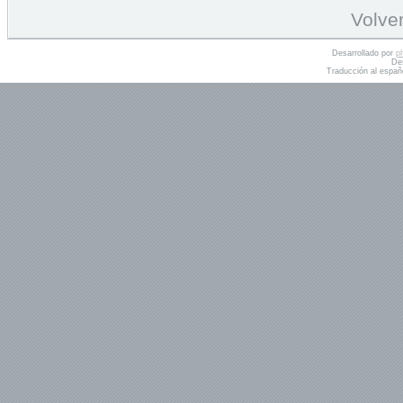
Volver
Desarrollado por
p
De
Traducción al españ