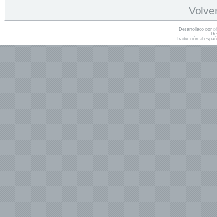
Volver
Desarrollado por
p
De
Traducción al españ