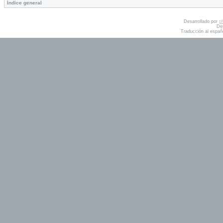
Índice general
Desarrollado por
p
De
Traducción al españ