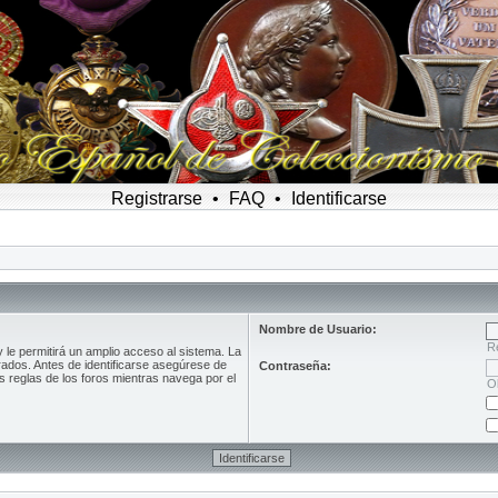
Registrarse
•
FAQ
•
Identificarse
Nombre de Usuario:
R
le permitirá un amplio acceso al sistema. La
rados. Antes de identificarse asegúrese de
Contraseña:
as reglas de los foros mientras navega por el
O