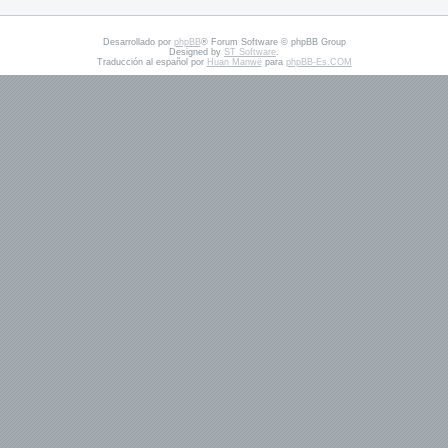
Desarrollado por
phpBB
® Forum Software © phpBB Group
Designed by
ST Software
.
Traducción al español por
Huan Manwë
para
phpBB-Es.COM