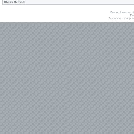
Índice general
Desarrollado por
p
De
Traducción al españ