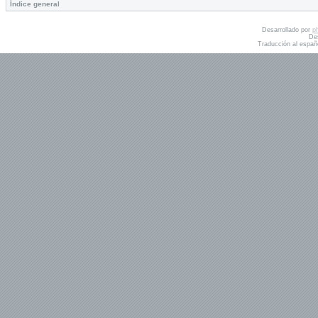
Índice general
Desarrollado por
p
De
Traducción al españ