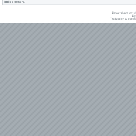
Índice general
Desarrollado por
p
De
Traducción al españ