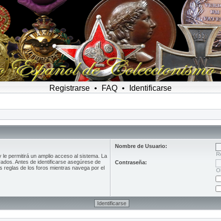
Registrarse
•
FAQ
•
Identificarse
Nombre de Usuario:
R
le permitirá un amplio acceso al sistema. La
rados. Antes de identificarse asegúrese de
Contraseña:
as reglas de los foros mientras navega por el
O