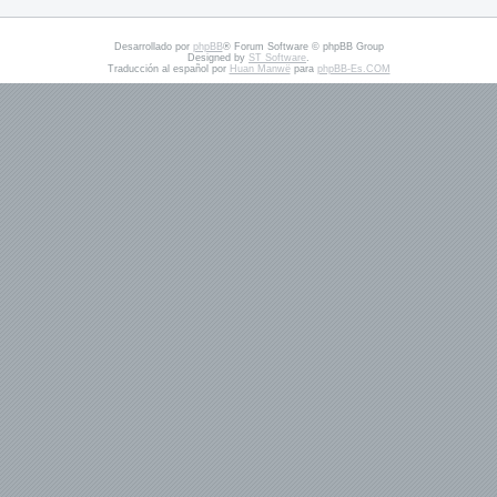
Desarrollado por
phpBB
® Forum Software © phpBB Group
Designed by
ST Software
.
Traducción al español por
Huan Manwë
para
phpBB-Es.COM