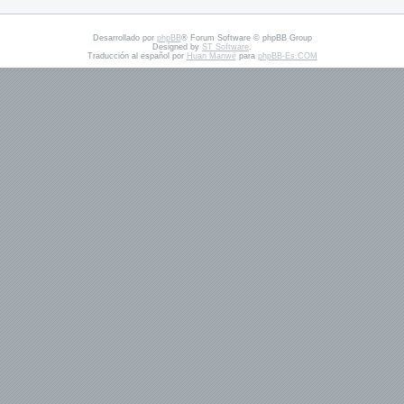
Desarrollado por
phpBB
® Forum Software © phpBB Group
Designed by
ST Software
.
Traducción al español por
Huan Manwë
para
phpBB-Es.COM