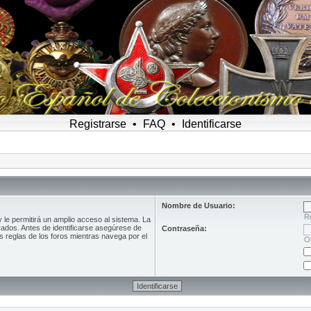
Registrarse
•
FAQ
•
Identificarse
Nombre de Usuario:
R
le permitirá un amplio acceso al sistema. La
rados. Antes de identificarse asegúrese de
Contraseña:
as reglas de los foros mientras navega por el
O