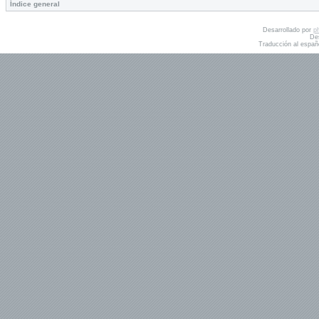
Índice general
Desarrollado por
p
De
Traducción al españ