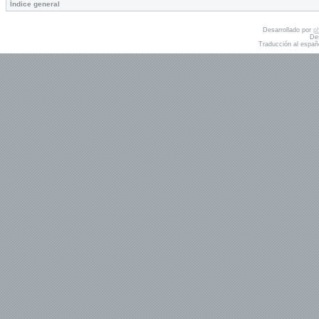
Índice general
Desarrollado por
p
De
Traducción al españ