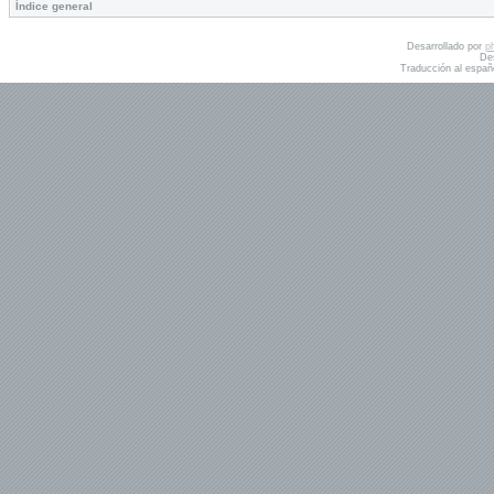
Índice general
Desarrollado por
p
De
Traducción al españ