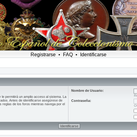
Registrarse
•
FAQ
•
Identificarse
Nombre de Usuario:
R
le permitirá un amplio acceso al sistema. La
rados. Antes de identificarse asegúrese de
Contraseña:
as reglas de los foros mientras navega por el
O