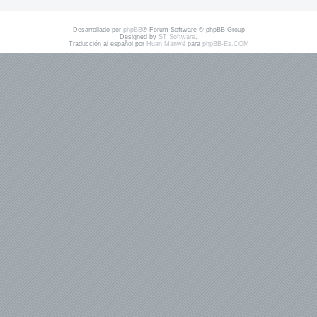
Desarrollado por
phpBB
® Forum Software © phpBB Group
Designed by
ST Software
.
Traducción al español por
Huan Manwë
para
phpBB-Es.COM