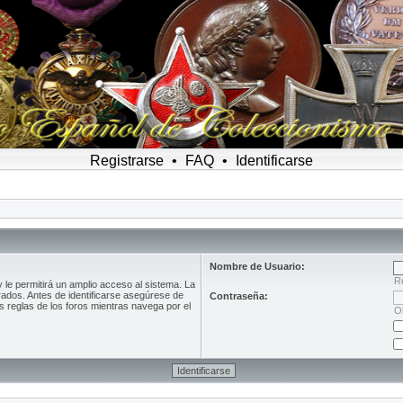
Registrarse
•
FAQ
•
Identificarse
Nombre de Usuario:
R
le permitirá un amplio acceso al sistema. La
rados. Antes de identificarse asegúrese de
Contraseña:
as reglas de los foros mientras navega por el
O