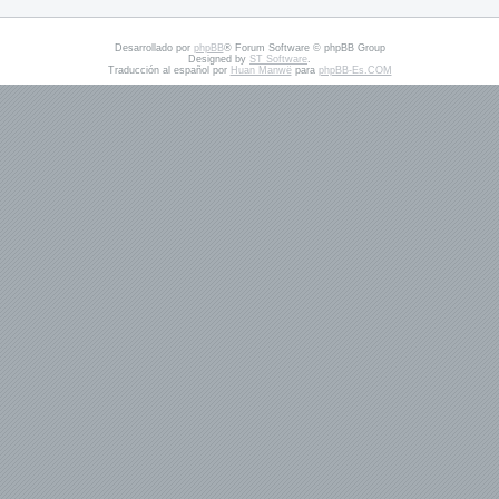
Desarrollado por
phpBB
® Forum Software © phpBB Group
Designed by
ST Software
.
Traducción al español por
Huan Manwë
para
phpBB-Es.COM