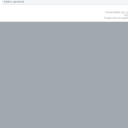
Índice general
Desarrollado por
p
De
Traducción al españ