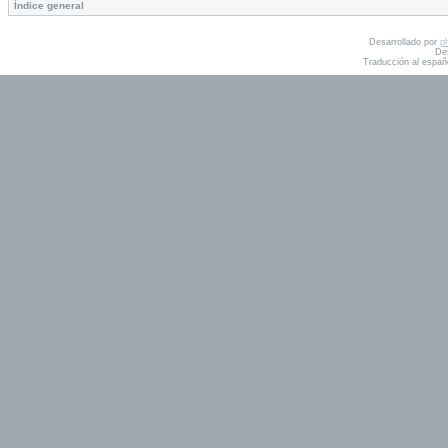
Índice general
Desarrollado por
p
De
Traducción al españ