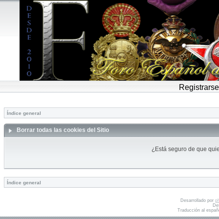
Registrarse
Índice general
Borrar todas las cookies del Sitio
¿Está seguro de que quier
Índice general
Desarrollado por
p
De
Traducción al españ