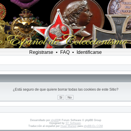
Registrarse
•
FAQ
•
Identificarse
¿Está seguro de que quiere borrar todas las cookies de este Sitio?
Desarrollado por
phpBB
® Forum Software © phpBB Group
Designed by
ST Software
.
Traducción al español por
Huan Manwë
para
phpBB-Es.COM