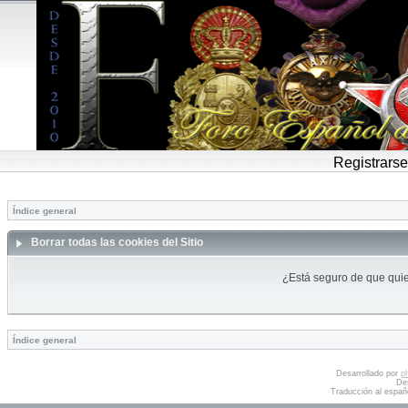
Registrarse
Índice general
Borrar todas las cookies del Sitio
¿Está seguro de que quier
Índice general
Desarrollado por
p
De
Traducción al españ