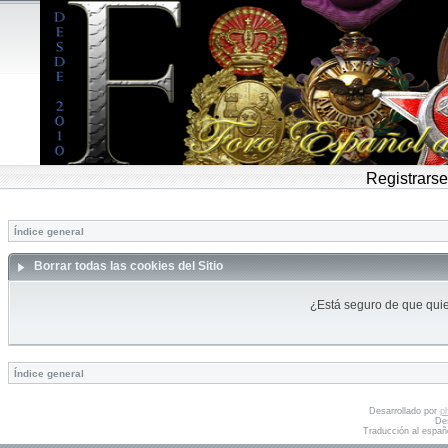
Registrarse
Índice general
Borrar todas las cookies del Sitio
¿Está seguro de que quier
Índice general
Desarrollado por
p
De
Traducción al españ