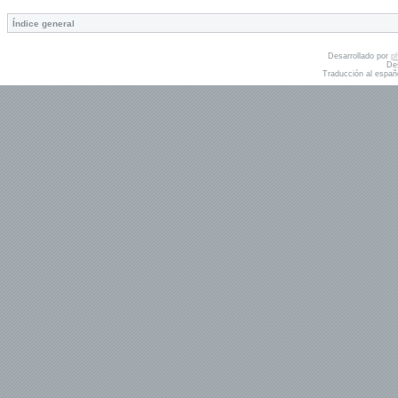
Índice general
Desarrollado por
p
De
Traducción al españ