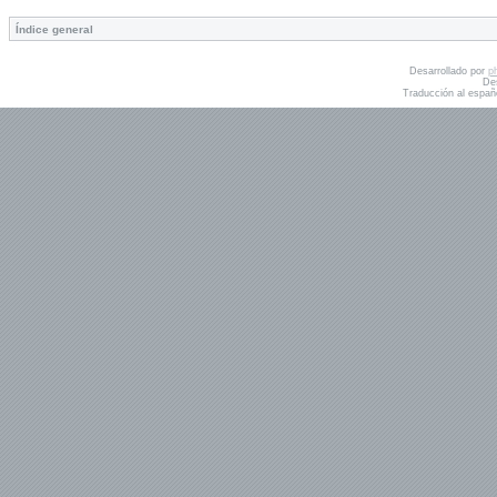
Índice general
Desarrollado por
p
De
Traducción al españ