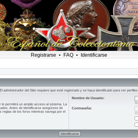
Registrarse
•
FAQ
•
Identificarse
El administrador del Sitio requiere que esté registrado y se haya identificado para ver perfiles
Nombre de Usuario:
R
le permitirá un amplio acceso al sistema. La
rados. Antes de identificarse asegúrese de
Contraseña:
as reglas de los foros mientras navega por el
O