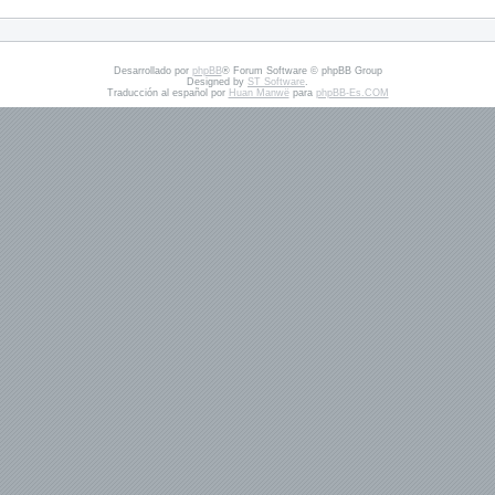
Desarrollado por
phpBB
® Forum Software © phpBB Group
Designed by
ST Software
.
Traducción al español por
Huan Manwë
para
phpBB-Es.COM