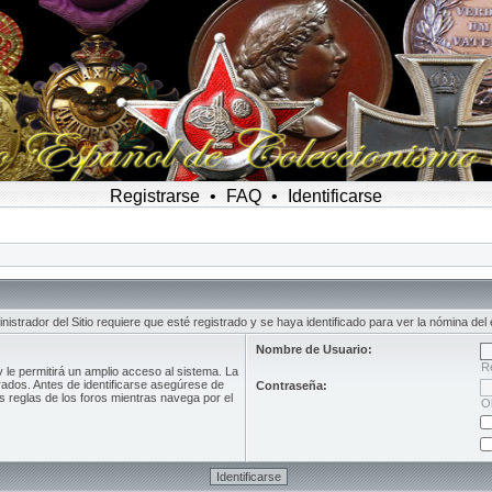
Registrarse
•
FAQ
•
Identificarse
inistrador del Sitio requiere que esté registrado y se haya identificado para ver la nómina del 
Nombre de Usuario:
R
le permitirá un amplio acceso al sistema. La
rados. Antes de identificarse asegúrese de
Contraseña:
as reglas de los foros mientras navega por el
O