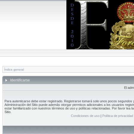
Índice general
Identificarse
El adm
Para autenticarse debe estar registrado. Registrarse tomará solo unos pocos segundos y 
Administración del Sitio puede además otorgar permisos adicionales a los usuarios regist
estar familiarizado con nuestros términos de uso y políticas relacionadas. Por favor lea l
Sitio.
Condiciones de uso
|
Política de privacidad