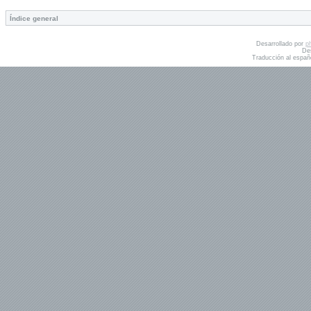
Índice general
Desarrollado por
p
De
Traducción al españ