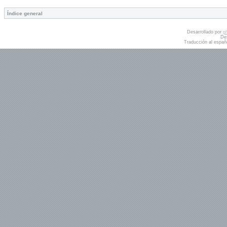
Índice general
Desarrollado por
p
De
Traducción al españ