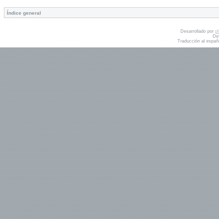
Índice general
Desarrollado por
p
De
Traducción al españ