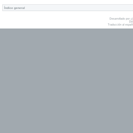
Índice general
Desarrollado por
p
De
Traducción al españ