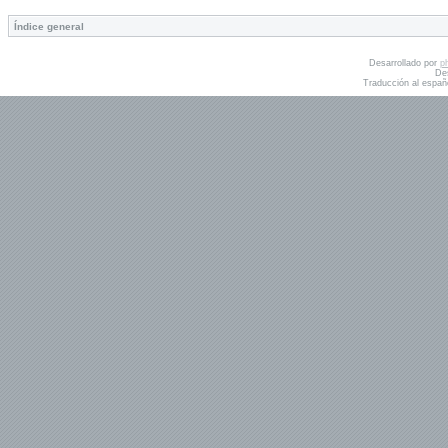
Índice general
Desarrollado por
p
De
Traducción al españ