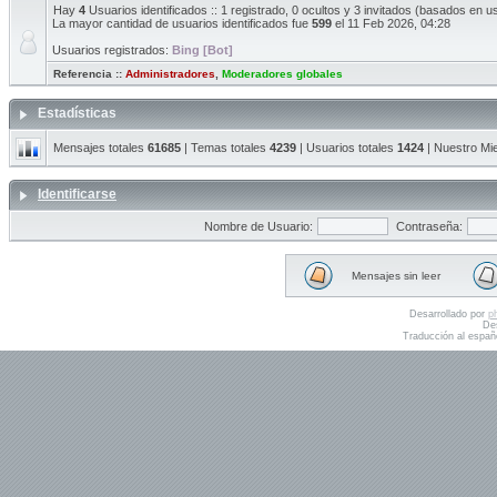
Hay
4
Usuarios identificados :: 1 registrado, 0 ocultos y 3 invitados (basados en u
La mayor cantidad de usuarios identificados fue
599
el 11 Feb 2026, 04:28
Usuarios registrados:
Bing [Bot]
Referencia ::
Administradores
,
Moderadores globales
Estadísticas
Mensajes totales
61685
| Temas totales
4239
| Usuarios totales
1424
| Nuestro Mi
Identificarse
Nombre de Usuario:
Contraseña:
Mensajes sin leer
Desarrollado por
p
De
Traducción al españ