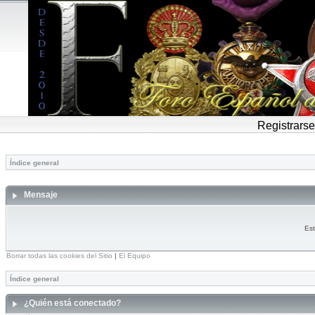
Registrarse
Índice general
Mensaje
Est
Borrar todas las cookies del Sitio
|
El Equipo
Índice general
¿Quién está conectado?