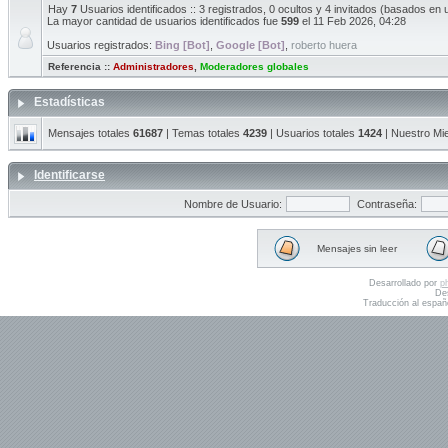
Hay
7
Usuarios identificados :: 3 registrados, 0 ocultos y 4 invitados (basados en 
La mayor cantidad de usuarios identificados fue
599
el 11 Feb 2026, 04:28
Usuarios registrados:
Bing [Bot]
,
Google [Bot]
,
roberto huera
Referencia ::
Administradores
,
Moderadores globales
Estadísticas
Mensajes totales
61687
| Temas totales
4239
| Usuarios totales
1424
| Nuestro Mi
Identificarse
Nombre de Usuario:
Contraseña:
Mensajes sin leer
Desarrollado por
p
De
Traducción al españ