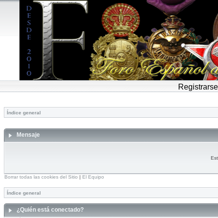
Registrarse
Índice general
Mensaje
Est
Borrar todas las cookies del Sitio
|
El Equipo
Índice general
¿Quién está conectado?