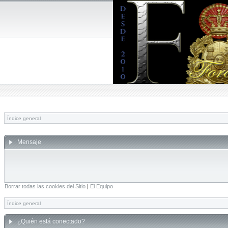
Índice general
Mensaje
Borrar todas las cookies del Sitio
|
El Equipo
Índice general
¿Quién está conectado?