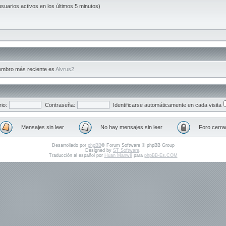
usuarios activos en los últimos 5 minutos)
embro más reciente es
Alvrus2
io:
Contraseña:
Identificarse automáticamente en cada visita
Mensajes sin leer
No hay mensajes sin leer
Foro cerra
Desarrollado por
phpBB
® Forum Software © phpBB Group
Designed by
ST Software
.
Traducción al español por
Huan Manwë
para
phpBB-Es.COM