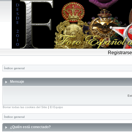
Registrarse
Índice general
Mensaje
Est
Borrar todas las cookies del Sitio
|
El Equipo
Índice general
¿Quién está conectado?