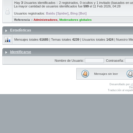
Hay
3
Usuarios identificados :: 2 registrados, 0 ocultos y 1 invitado (basados en u
La mayor cantidad de usuarios identificados fue
599
el 11 Feb 2026, 04:28
Usuarios registrados:
Baidu [Spider]
,
Bing [Bot]
Referencia ::
Administradores
,
Moderadores globales
Estadísticas
Mensajes totales
61685
| Temas totales
4239
| Usuarios totales
1424
| Nuestro Mi
Identificarse
Nombre de Usuario:
Contraseña:
Mensajes sin leer
Desarrollado por
p
De
Traducción al españ