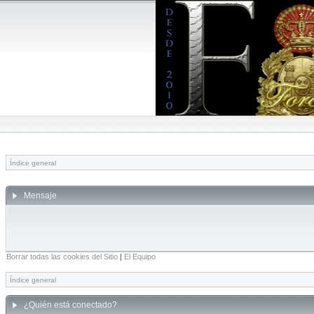
Índice general
Mensaje
Borrar todas las cookies del Sitio
|
El Equipo
Índice general
¿Quién está conectado?