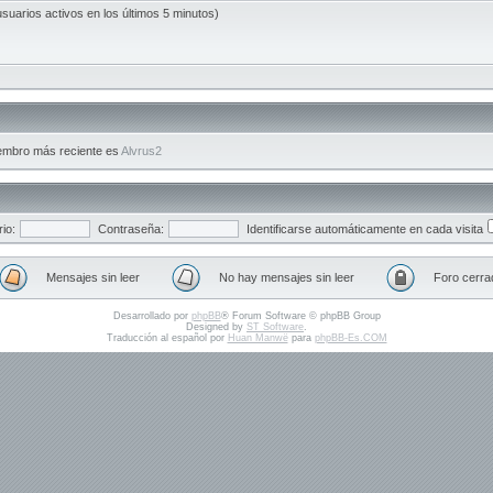
usuarios activos en los últimos 5 minutos)
embro más reciente es
Alvrus2
io:
Contraseña:
Identificarse automáticamente en cada visita
Mensajes sin leer
No hay mensajes sin leer
Foro cerra
Desarrollado por
phpBB
® Forum Software © phpBB Group
Designed by
ST Software
.
Traducción al español por
Huan Manwë
para
phpBB-Es.COM