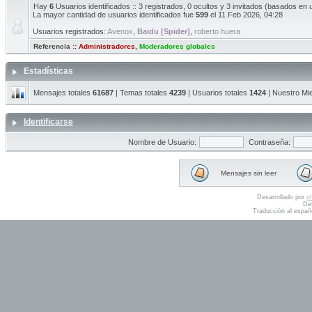
Hay
6
Usuarios identificados :: 3 registrados, 0 ocultos y 3 invitados (basados en 
La mayor cantidad de usuarios identificados fue
599
el 11 Feb 2026, 04:28
Usuarios registrados:
Avenox
,
Baidu [Spider]
,
roberto huera
Referencia ::
Administradores
,
Moderadores globales
Estadísticas
Mensajes totales
61687
| Temas totales
4239
| Usuarios totales
1424
| Nuestro Mi
Identificarse
Nombre de Usuario:
Contraseña:
Mensajes sin leer
Desarrollado por
p
De
Traducción al españ