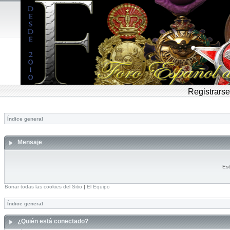
Registrarse
Índice general
Mensaje
Est
Borrar todas las cookies del Sitio
|
El Equipo
Índice general
¿Quién está conectado?