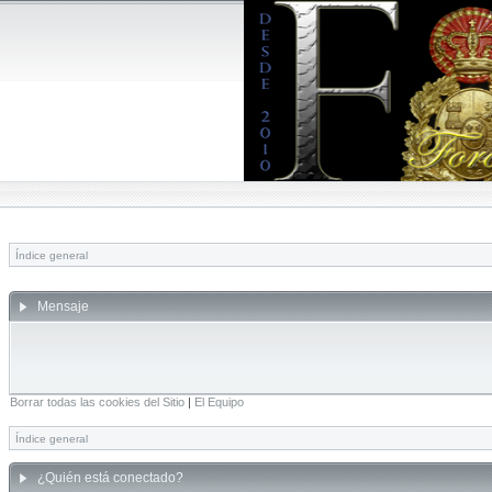
Índice general
Mensaje
Borrar todas las cookies del Sitio
|
El Equipo
Índice general
¿Quién está conectado?