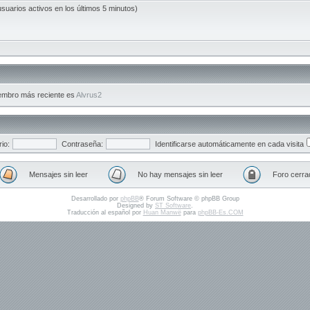
usuarios activos en los últimos 5 minutos)
embro más reciente es
Alvrus2
io:
Contraseña:
Identificarse automáticamente en cada visita
Mensajes sin leer
No hay mensajes sin leer
Foro cerra
Desarrollado por
phpBB
® Forum Software © phpBB Group
Designed by
ST Software
.
Traducción al español por
Huan Manwë
para
phpBB-Es.COM