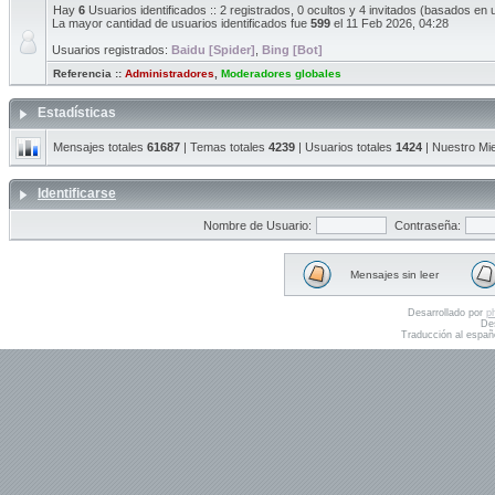
Hay
6
Usuarios identificados :: 2 registrados, 0 ocultos y 4 invitados (basados en 
La mayor cantidad de usuarios identificados fue
599
el 11 Feb 2026, 04:28
Usuarios registrados:
Baidu [Spider]
,
Bing [Bot]
Referencia ::
Administradores
,
Moderadores globales
Estadísticas
Mensajes totales
61687
| Temas totales
4239
| Usuarios totales
1424
| Nuestro Mi
Identificarse
Nombre de Usuario:
Contraseña:
Mensajes sin leer
Desarrollado por
p
De
Traducción al españ