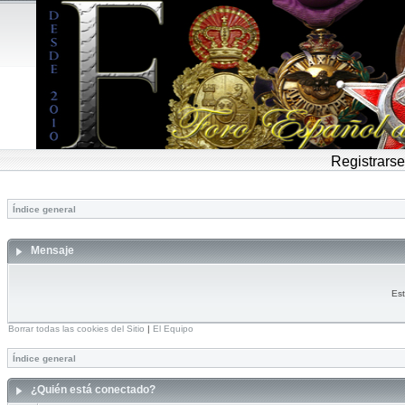
Registrarse
Índice general
Mensaje
Est
Borrar todas las cookies del Sitio
|
El Equipo
Índice general
¿Quién está conectado?