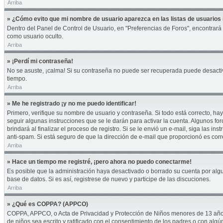
Arriba
» ¿Cómo evito que mi nombre de usuario aparezca en las listas de usuarios 
Dentro del Panel de Control de Usuario, en "Preferencias de Foros", encontrará
como usuario oculto.
Arriba
» ¡Perdí mi contraseña!
No se asuste, ¡calma! Si su contraseña no puede ser recuperada puede desactivar
tiempo.
Arriba
» Me he registrado ¡y no me puedo identificar!
Primero, verifique su nombre de usuario y contraseña. Si todo está correcto, hay
seguir algunas instrucciones que se le darán para activar la cuenta. Algunos fo
brindará al finalizar el proceso de registro. Si se le envió un e-mail, siga las i
anti-spam. Si está seguro de que la dirección de e-mail que proporcionó es cor
Arriba
» Hace un tiempo me registré, ¡pero ahora no puedo conectarme!
Es posible que la administración haya desactivado o borrado su cuenta por alg
base de datos. Si es así, registrese de nuevo y participe de las discuciones.
Arriba
» ¿Qué es COPPA? (APPCO)
COPPA, APPCO, o Acta de Privacidad y Protección de Niños menores de 13 años del
de niños sea escrito y ratificado con el consentimiento de los padres o con alg