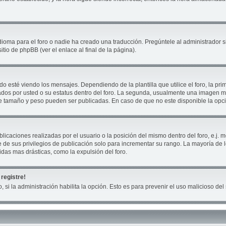
ioma para el foro o nadie ha creado una traducción. Pregúntele al administrador si
tio de phpBB (ver el enlace al final de la página).
té viendo los mensajes. Dependiendo de la plantilla que utilice el foro, la prim
cados por usted o su estatus dentro del foro. La segunda, usualmente una imagen
ue tamaño y peso pueden ser publicadas. En caso de que no este disponible la opc
icaciones realizadas por el usuario o la posición del mismo dentro del foro, e.j
 de sus privilegios de publicación solo para incrementar su rango. La mayoría de 
das mas drásticas, como la expulsión del foro.
registre!
, si la administración habilita la opción. Esto es para prevenir el uso malicioso d