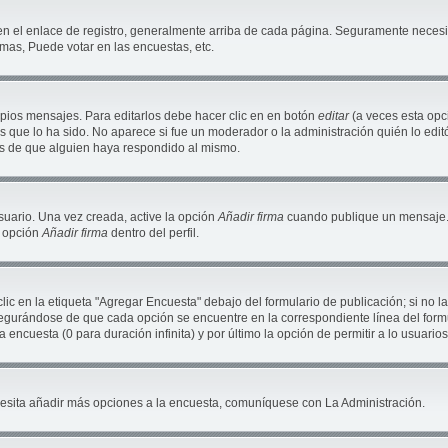
en el enlace de registro, generalmente arriba de cada página. Seguramente necesit
mas, Puede votar en las encuestas, etc.
pios mensajes. Para editarlos debe hacer clic en en botón
editar
(a veces esta opci
 que lo ha sido. No aparece si fue un moderador o la administración quién lo editó
és de que alguien haya respondido al mismo.
suario. Una vez creada, active la opción
Añadir firma
cuando publique un mensaje. 
a opción
Añadir firma
dentro del perfil.
c en la etiqueta "Agregar Encuesta" debajo del formulario de publicación; si no la
segurándose de que cada opción se encuentre en la correspondiente línea del for
a encuesta (0 para duración infinita) y por último la opción de permitir a lo usuario
necesita añadir más opciones a la encuesta, comuníquese con La Administración.