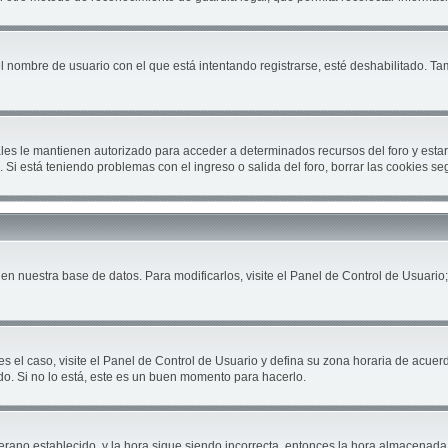
el nombre de usuario con el que está intentando registrarse, esté deshabilitado. T
cuales le mantienen autorizado para acceder a determinados recursos del foro y est
ón. Si está teniendo problemas con el ingreso o salida del foro, borrar las cookies 
en nuestra base de datos. Para modificarlos, visite el Panel de Control de Usuario;
es el caso, visite el Panel de Control de Usuario y defina su zona horaria de acuer
do. Si no lo está, este es un buen momento para hacerlo.
 verano establecido, y la hora sigue siendo incorrecta, entonces la hora almacenad