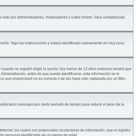
 visto por administradores, moderadores y usted mismo. Será contabilizado
raseña
. Siga las instrucciones y estará identificado nuevamente en muy poco
y cuando se registró eligió la opción
Soy menor de 13 años
entonces tendrá que
Administración, antes de que pueda identificarse; esta información se le
nico que proporcionó no es correcta o tal vez haya sido capturada por un filtro
blicaron mensajes por cierto periodo de tiempo para reducir el peso de la
ternet, los cuales son potenciales recolectores de información, que el registro
ión personal identificable de un menor de edad.