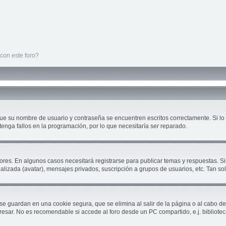
con este foro?
que su nombre de usuario y contraseña se encuentren escritos correctamente. Si 
tenga fallos en la programación, por lo que necesitaría ser reparado.
ores. En algunos casos necesitará registrarse para publicar temas y respuestas. Si
nalizada (avatar), mensajes privados, suscripción a grupos de usuarios, etc. Tan 
se guardan en una cookie segura, que se elimina al salir de la página o al cabo d
sar. No es recomendable si accede al foro desde un PC compartido, e.j. biblioteca, c