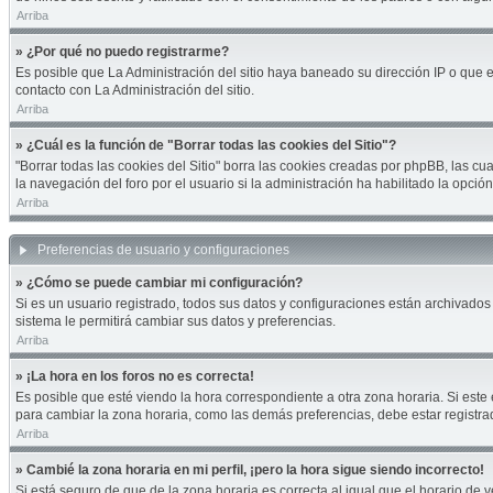
Arriba
» ¿Por qué no puedo registrarme?
Es posible que La Administración del sitio haya baneado su dirección IP o que 
contacto con La Administración del sitio.
Arriba
» ¿Cuál es la función de "Borrar todas las cookies del Sitio"?
"Borrar todas las cookies del Sitio" borra las cookies creadas por phpBB, las 
la navegación del foro por el usuario si la administración ha habilitado la opci
Arriba
Preferencias de usuario y configuraciones
» ¿Cómo se puede cambiar mi configuración?
Si es un usuario registrado, todos sus datos y configuraciones están archivados 
sistema le permitirá cambiar sus datos y preferencias.
Arriba
» ¡La hora en los foros no es correcta!
Es posible que esté viendo la hora correspondiente a otra zona horaria. Si este 
para cambiar la zona horaria, como las demás preferencias, debe estar registra
Arriba
» Cambié la zona horaria en mi perfil, ¡pero la hora sigue siendo incorrecto!
Si está seguro de que de la zona horaria es correcta al igual que el horario de