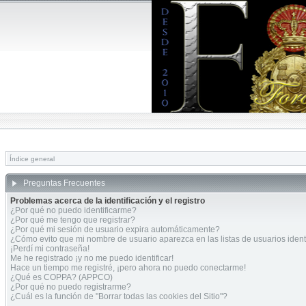
Índice general
Preguntas Frecuentes
Problemas acerca de la identificación y el registro
¿Por qué no puedo identificarme?
¿Por qué me tengo que registrar?
¿Por qué mi sesión de usuario expira automáticamente?
¿Cómo evito que mi nombre de usuario aparezca en las listas de usuarios ident
¡Perdí mi contraseña!
Me he registrado ¡y no me puedo identificar!
Hace un tiempo me registré, ¡pero ahora no puedo conectarme!
¿Qué es COPPA? (APPCO)
¿Por qué no puedo registrarme?
¿Cuál es la función de "Borrar todas las cookies del Sitio"?