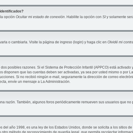
identificados?
 la opción
Ocultar mi estado de conexión
. Habilite la opción con
SI
y solamente será
la o cambiarla. Visite la página de ingreso (login) y haga clic en
Olvidé mi cont
 dos posibles razones. Si el Sistema de Protección Infantil (APPCO) está activado 
ros disponen que las cuentas deben ser activadas, ya sea por usted mismo o por La 
nstrucciones. Si no recibió ningún e-mail, seguramente la dirección de correo electró
recta, envíe un mensaje a La Administración.
una razón. También, algunos foros periódicamente remueven sus usuarios que no pu
 año 1998, es una ley de los Estados Unidos, donde se solicita a los sitios de In
ún otro método de reconocimiento de guardia legal, que permita recolectar informac