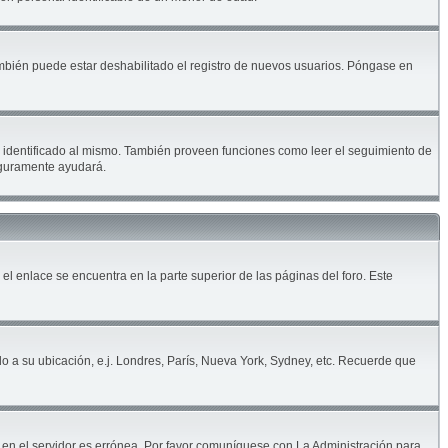
ambién puede estar deshabilitado el registro de nuevos usuarios. Póngase en
ar identificado al mismo. También proveen funciones como leer el seguimiento de
seguramente ayudará.
 el enlace se encuentra en la parte superior de las páginas del foro. Este
do a su ubicación, e.j. Londres, París, Nueva York, Sydney, etc. Recuerde que
a en el servidor es errónea. Por favor comuníquese con La Administración para