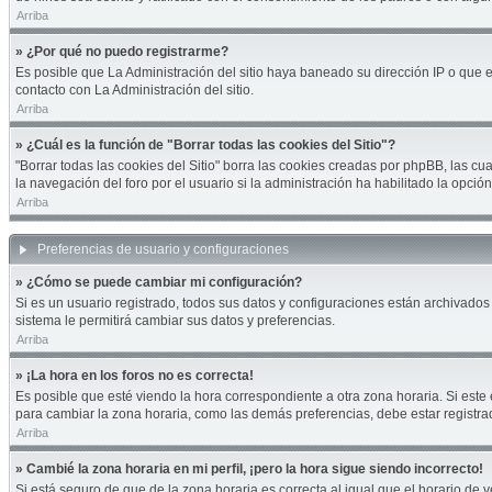
Arriba
» ¿Por qué no puedo registrarme?
Es posible que La Administración del sitio haya baneado su dirección IP o que 
contacto con La Administración del sitio.
Arriba
» ¿Cuál es la función de "Borrar todas las cookies del Sitio"?
"Borrar todas las cookies del Sitio" borra las cookies creadas por phpBB, las 
la navegación del foro por el usuario si la administración ha habilitado la opci
Arriba
Preferencias de usuario y configuraciones
» ¿Cómo se puede cambiar mi configuración?
Si es un usuario registrado, todos sus datos y configuraciones están archivados 
sistema le permitirá cambiar sus datos y preferencias.
Arriba
» ¡La hora en los foros no es correcta!
Es posible que esté viendo la hora correspondiente a otra zona horaria. Si este 
para cambiar la zona horaria, como las demás preferencias, debe estar registra
Arriba
» Cambié la zona horaria en mi perfil, ¡pero la hora sigue siendo incorrecto!
Si está seguro de que de la zona horaria es correcta al igual que el horario de