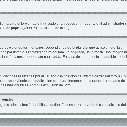
ioma para el foro o nadie ha creado una traducción. Pregúntele al administrador si
tio de phpBB (ver el enlace al final de la página).
té viendo los mensajes. Dependiendo de la plantilla que utilice el foro, la prim
cados por usted o su estatus dentro del foro. La segunda, usualmente una imagen
ue tamaño y peso pueden ser publicadas. En caso de que no este disponible la opc
icaciones realizadas por el usuario o la posición del mismo dentro del foro, e.j
 de sus privilegios de publicación solo para incrementar su rango. La mayoría de 
das mas drásticas, como la expulsión del foro.
registre!
, si la administración habilita la opción. Esto es para prevenir el uso malicioso d