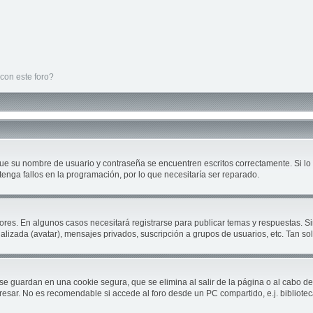
con este foro?
que su nombre de usuario y contraseña se encuentren escritos correctamente. Si 
tenga fallos en la programación, por lo que necesitaría ser reparado.
ores. En algunos casos necesitará registrarse para publicar temas y respuestas. Si
nalizada (avatar), mensajes privados, suscripción a grupos de usuarios, etc. Tan 
se guardan en una cookie segura, que se elimina al salir de la página o al cabo d
sar. No es recomendable si accede al foro desde un PC compartido, e.j. biblioteca, c