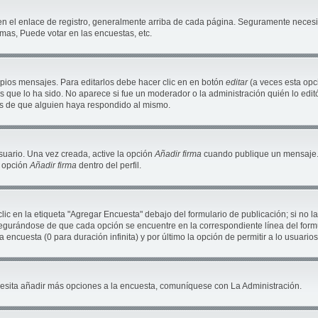
en el enlace de registro, generalmente arriba de cada página. Seguramente necesit
mas, Puede votar en las encuestas, etc.
pios mensajes. Para editarlos debe hacer clic en en botón
editar
(a veces esta opci
 que lo ha sido. No aparece si fue un moderador o la administración quién lo editó
és de que alguien haya respondido al mismo.
suario. Una vez creada, active la opción
Añadir firma
cuando publique un mensaje. 
a opción
Añadir firma
dentro del perfil.
c en la etiqueta "Agregar Encuesta" debajo del formulario de publicación; si no la
segurándose de que cada opción se encuentre en la correspondiente línea del for
a encuesta (0 para duración infinita) y por último la opción de permitir a lo usuario
necesita añadir más opciones a la encuesta, comuníquese con La Administración.