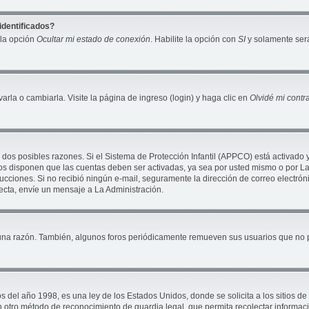
identificados?
 la opción
Ocultar mi estado de conexión
. Habilite la opción con
SI
y solamente será
la o cambiarla. Visite la página de ingreso (login) y haga clic en
Olvidé mi cont
 dos posibles razones. Si el Sistema de Protección Infantil (APPCO) está activado 
ros disponen que las cuentas deben ser activadas, ya sea por usted mismo o por La 
nstrucciones. Si no recibió ningún e-mail, seguramente la dirección de correo electró
recta, envíe un mensaje a La Administración.
una razón. También, algunos foros periódicamente remueven sus usuarios que no pu
 año 1998, es una ley de los Estados Unidos, donde se solicita a los sitios de In
ún otro método de reconocimiento de guardia legal, que permita recolectar informac