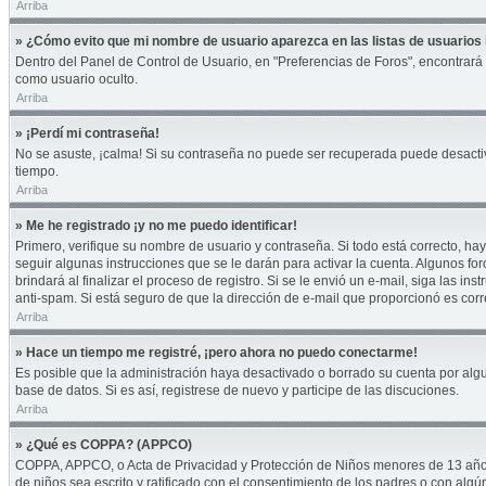
Arriba
» ¿Cómo evito que mi nombre de usuario aparezca en las listas de usuarios 
Dentro del Panel de Control de Usuario, en "Preferencias de Foros", encontrará
como usuario oculto.
Arriba
» ¡Perdí mi contraseña!
No se asuste, ¡calma! Si su contraseña no puede ser recuperada puede desactivar
tiempo.
Arriba
» Me he registrado ¡y no me puedo identificar!
Primero, verifique su nombre de usuario y contraseña. Si todo está correcto, hay
seguir algunas instrucciones que se le darán para activar la cuenta. Algunos fo
brindará al finalizar el proceso de registro. Si se le envió un e-mail, siga las i
anti-spam. Si está seguro de que la dirección de e-mail que proporcionó es cor
Arriba
» Hace un tiempo me registré, ¡pero ahora no puedo conectarme!
Es posible que la administración haya desactivado o borrado su cuenta por alg
base de datos. Si es así, registrese de nuevo y participe de las discuciones.
Arriba
» ¿Qué es COPPA? (APPCO)
COPPA, APPCO, o Acta de Privacidad y Protección de Niños menores de 13 años del
de niños sea escrito y ratificado con el consentimiento de los padres o con alg