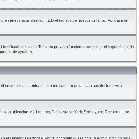
ambién puede estar deshabilitado el registro de nuevos usuarios. Póngase en
ar identificado al mismo. También proveen funciones como leer el seguimiento de
seguramente ayudará.
 el enlace se encuentra en la parte superior de las páginas del foro. Este
do a su ubicación, e.j. Londres, París, Nueva York, Sydney, etc. Recuerde que
a en el servidor es errónea. Por favor comuníquese con La Administración para