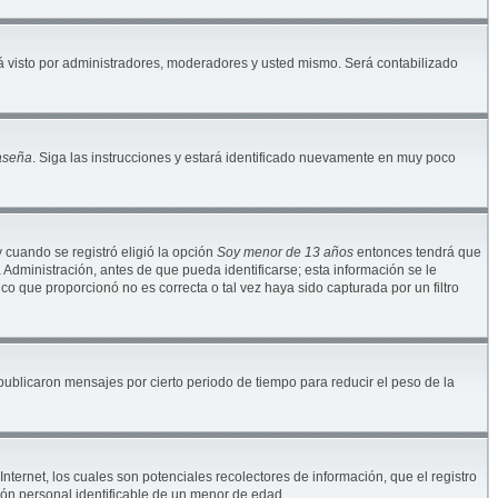
 visto por administradores, moderadores y usted mismo. Será contabilizado
raseña
. Siga las instrucciones y estará identificado nuevamente en muy poco
y cuando se registró eligió la opción
Soy menor de 13 años
entonces tendrá que
Administración, antes de que pueda identificarse; esta información se le
nico que proporcionó no es correcta o tal vez haya sido capturada por un filtro
blicaron mensajes por cierto periodo de tiempo para reducir el peso de la
ternet, los cuales son potenciales recolectores de información, que el registro
ión personal identificable de un menor de edad.