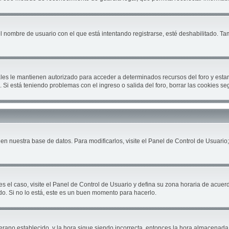
el nombre de usuario con el que está intentando registrarse, esté deshabilitado. T
cuales le mantienen autorizado para acceder a determinados recursos del foro y est
ón. Si está teniendo problemas con el ingreso o salida del foro, borrar las cookies 
en nuestra base de datos. Para modificarlos, visite el Panel de Control de Usuario;
es el caso, visite el Panel de Control de Usuario y defina su zona horaria de acuer
do. Si no lo está, este es un buen momento para hacerlo.
 verano establecido, y la hora sigue siendo incorrecta, entonces la hora almacenad