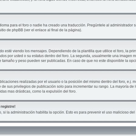
ioma para el foro o nadie ha creado una traducción. Pregúntele al administrador si
tio de phpBB (ver el enlace al final de la página).
té viendo los mensajes. Dependiendo de la plantilla que utilice el foro, la prim
cados por usted o su estatus dentro del foro. La segunda, usualmente una imagen
ue tamaño y peso pueden ser publicadas. En caso de que no este disponible la opc
icaciones realizadas por el usuario o la posición del mismo dentro del foro, e.j
 de sus privilegios de publicación solo para incrementar su rango. La mayoría de 
das mas drásticas, como la expulsión del foro.
registre!
, si la administración habilita la opción. Esto es para prevenir el uso malicioso d