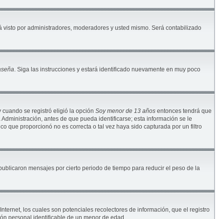
 visto por administradores, moderadores y usted mismo. Será contabilizado
raseña
. Siga las instrucciones y estará identificado nuevamente en muy poco
y cuando se registró eligió la opción
Soy menor de 13 años
entonces tendrá que
Administración, antes de que pueda identificarse; esta información se le
nico que proporcionó no es correcta o tal vez haya sido capturada por un filtro
blicaron mensajes por cierto periodo de tiempo para reducir el peso de la
ternet, los cuales son potenciales recolectores de información, que el registro
ión personal identificable de un menor de edad.