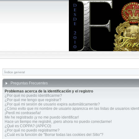
Índice general
Preguntas Frecuentes
Problemas acerca de la identificación y el registro
¿Por qué no puedo identificarme?
¿Por qué me tengo que registrar?
¿Por qué mi sesión de usuario expira automáticamente?
¿Cómo evito que mi nombre de usuario aparezca en las listas de usuarios ident
¡Perdí mi contraseña!
Me he registrado ¡y no me puedo identificar!
Hace un tiempo me registré, ¡pero ahora no puedo conectarme!
¿Qué es COPPA? (APPCO)
¿Por qué no puedo registrarme?
¿Cuál es la función de "Borrar todas las cookies del Sitio"?