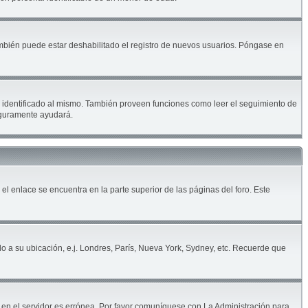
ambién puede estar deshabilitado el registro de nuevos usuarios. Póngase en
ar identificado al mismo. También proveen funciones como leer el seguimiento de
seguramente ayudará.
 el enlace se encuentra en la parte superior de las páginas del foro. Este
do a su ubicación, e.j. Londres, París, Nueva York, Sydney, etc. Recuerde que
a en el servidor es errónea. Por favor comuníquese con La Administración para