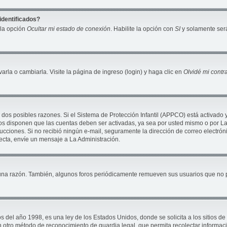
identificados?
 la opción
Ocultar mi estado de conexión
. Habilite la opción con
SI
y solamente será
la o cambiarla. Visite la página de ingreso (login) y haga clic en
Olvidé mi cont
 dos posibles razones. Si el Sistema de Protección Infantil (APPCO) está activado 
ros disponen que las cuentas deben ser activadas, ya sea por usted mismo o por La 
nstrucciones. Si no recibió ningún e-mail, seguramente la dirección de correo electró
recta, envíe un mensaje a La Administración.
una razón. También, algunos foros periódicamente remueven sus usuarios que no pu
 año 1998, es una ley de los Estados Unidos, donde se solicita a los sitios de In
ún otro método de reconocimiento de guardia legal, que permita recolectar informac