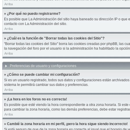
Arriba
» ¿Por qué no puedo registrarme?
Es posible que La Administración del sitio haya baneado su dirección IP o que 
contacto con La Administración del sitio.
Arriba
» ¿Cuál es la función de "Borrar todas las cookies del Sitio"?
"Borrar todas las cookies del Sitio" borra las cookies creadas por phpBB, las 
la navegación del foro por el usuario si la administración ha habilitado la opci
Arriba
Preferencias de usuario y configuraciones
» ¿Cómo se puede cambiar mi configuración?
Si es un usuario registrado, todos sus datos y configuraciones están archivados 
sistema le permitirá cambiar sus datos y preferencias.
Arriba
» ¡La hora en los foros no es correcta!
Es posible que esté viendo la hora correspondiente a otra zona horaria. Si este 
para cambiar la zona horaria, como las demás preferencias, debe estar registra
Arriba
» Cambié la zona horaria en mi perfil, ¡pero la hora sigue siendo incorrecto!
Si está seguro de que de la zona horaria es correcta al igual que el horario de