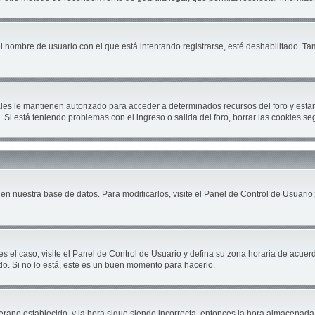
el nombre de usuario con el que está intentando registrarse, esté deshabilitado. T
cuales le mantienen autorizado para acceder a determinados recursos del foro y est
ón. Si está teniendo problemas con el ingreso o salida del foro, borrar las cookies 
en nuestra base de datos. Para modificarlos, visite el Panel de Control de Usuario;
es el caso, visite el Panel de Control de Usuario y defina su zona horaria de acuer
do. Si no lo está, este es un buen momento para hacerlo.
 verano establecido, y la hora sigue siendo incorrecta, entonces la hora almacenad