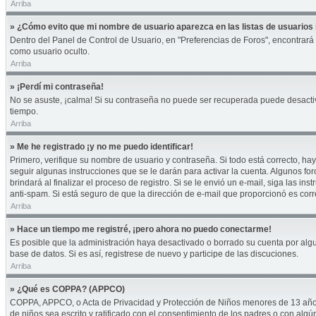
Arriba
» ¿Cómo evito que mi nombre de usuario aparezca en las listas de usuarios 
Dentro del Panel de Control de Usuario, en "Preferencias de Foros", encontrará
como usuario oculto.
Arriba
» ¡Perdí mi contraseña!
No se asuste, ¡calma! Si su contraseña no puede ser recuperada puede desactivar
tiempo.
Arriba
» Me he registrado ¡y no me puedo identificar!
Primero, verifique su nombre de usuario y contraseña. Si todo está correcto, hay
seguir algunas instrucciones que se le darán para activar la cuenta. Algunos fo
brindará al finalizar el proceso de registro. Si se le envió un e-mail, siga las i
anti-spam. Si está seguro de que la dirección de e-mail que proporcionó es cor
Arriba
» Hace un tiempo me registré, ¡pero ahora no puedo conectarme!
Es posible que la administración haya desactivado o borrado su cuenta por alg
base de datos. Si es así, registrese de nuevo y participe de las discuciones.
Arriba
» ¿Qué es COPPA? (APPCO)
COPPA, APPCO, o Acta de Privacidad y Protección de Niños menores de 13 años del
de niños sea escrito y ratificado con el consentimiento de los padres o con alg