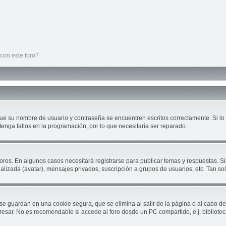
con este foro?
que su nombre de usuario y contraseña se encuentren escritos correctamente. Si 
tenga fallos en la programación, por lo que necesitaría ser reparado.
ores. En algunos casos necesitará registrarse para publicar temas y respuestas. Si
nalizada (avatar), mensajes privados, suscripción a grupos de usuarios, etc. Tan 
se guardan en una cookie segura, que se elimina al salir de la página o al cabo d
sar. No es recomendable si accede al foro desde un PC compartido, e.j. biblioteca, c