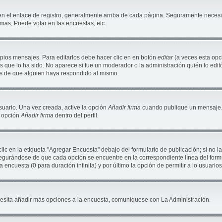
en el enlace de registro, generalmente arriba de cada página. Seguramente necesit
mas, Puede votar en las encuestas, etc.
pios mensajes. Para editarlos debe hacer clic en en botón
editar
(a veces esta opci
 que lo ha sido. No aparece si fue un moderador o la administración quién lo editó
és de que alguien haya respondido al mismo.
suario. Una vez creada, active la opción
Añadir firma
cuando publique un mensaje. 
a opción
Añadir firma
dentro del perfil.
c en la etiqueta "Agregar Encuesta" debajo del formulario de publicación; si no la
segurándose de que cada opción se encuentre en la correspondiente línea del for
a encuesta (0 para duración infinita) y por último la opción de permitir a lo usuario
necesita añadir más opciones a la encuesta, comuníquese con La Administración.