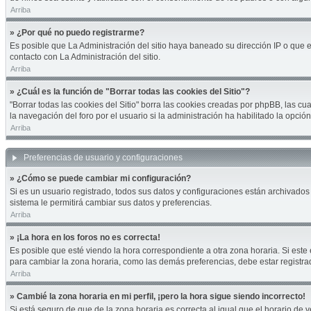
Arriba
» ¿Por qué no puedo registrarme?
Es posible que La Administración del sitio haya baneado su dirección IP o que 
contacto con La Administración del sitio.
Arriba
» ¿Cuál es la función de "Borrar todas las cookies del Sitio"?
"Borrar todas las cookies del Sitio" borra las cookies creadas por phpBB, las 
la navegación del foro por el usuario si la administración ha habilitado la opci
Arriba
Preferencias de usuario y configuraciones
» ¿Cómo se puede cambiar mi configuración?
Si es un usuario registrado, todos sus datos y configuraciones están archivados 
sistema le permitirá cambiar sus datos y preferencias.
Arriba
» ¡La hora en los foros no es correcta!
Es posible que esté viendo la hora correspondiente a otra zona horaria. Si este 
para cambiar la zona horaria, como las demás preferencias, debe estar registra
Arriba
» Cambié la zona horaria en mi perfil, ¡pero la hora sigue siendo incorrecto!
Si está seguro de que de la zona horaria es correcta al igual que el horario de