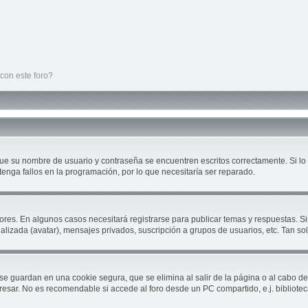
con este foro?
que su nombre de usuario y contraseña se encuentren escritos correctamente. Si 
tenga fallos en la programación, por lo que necesitaría ser reparado.
ores. En algunos casos necesitará registrarse para publicar temas y respuestas. Si
nalizada (avatar), mensajes privados, suscripción a grupos de usuarios, etc. Tan 
se guardan en una cookie segura, que se elimina al salir de la página o al cabo d
sar. No es recomendable si accede al foro desde un PC compartido, e.j. biblioteca, c