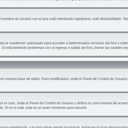
el nombre de usuario con el que está intentando registrarse, esté deshabilitado. T
cuales le mantienen autorizado para acceder a determinados recursos del foro y est
ón. Si está teniendo problemas con el ingreso o salida del foro, borrar las cookies 
en nuestra base de datos. Para modificarlos, visite el Panel de Control de Usuario;
es el caso, visite el Panel de Control de Usuario y defina su zona horaria de acuer
do. Si no lo está, este es un buen momento para hacerlo.
 verano establecido, y la hora sigue siendo incorrecta, entonces la hora almacenad