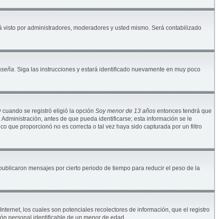
 visto por administradores, moderadores y usted mismo. Será contabilizado
raseña
. Siga las instrucciones y estará identificado nuevamente en muy poco
y cuando se registró eligió la opción
Soy menor de 13 años
entonces tendrá que
Administración, antes de que pueda identificarse; esta información se le
nico que proporcionó no es correcta o tal vez haya sido capturada por un filtro
blicaron mensajes por cierto periodo de tiempo para reducir el peso de la
ternet, los cuales son potenciales recolectores de información, que el registro
ión personal identificable de un menor de edad.