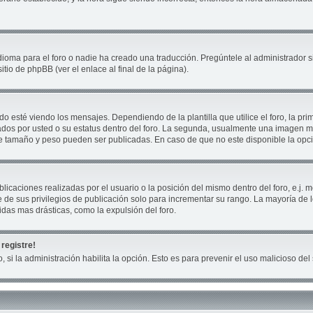
ioma para el foro o nadie ha creado una traducción. Pregúntele al administrador si
tio de phpBB (ver el enlace al final de la página).
té viendo los mensajes. Dependiendo de la plantilla que utilice el foro, la prim
cados por usted o su estatus dentro del foro. La segunda, usualmente una imagen
ue tamaño y peso pueden ser publicadas. En caso de que no este disponible la opc
icaciones realizadas por el usuario o la posición del mismo dentro del foro, e.j
 de sus privilegios de publicación solo para incrementar su rango. La mayoría de 
das mas drásticas, como la expulsión del foro.
registre!
, si la administración habilita la opción. Esto es para prevenir el uso malicioso d