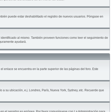
ambién puede estar deshabilitado el registro de nuevos usuarios. Póngase en
ar identificado al mismo. También proveen funciones como leer el seguimiento de
seguramente ayudará.
 el enlace se encuentra en la parte superior de las páginas del foro. Este
do a su ubicación, e.j. Londres, París, Nueva York, Sydney, etc. Recuerde que
a en el servidor es errónea. Por favor comuníquese con La Administración para