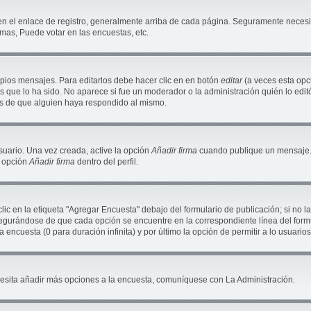
en el enlace de registro, generalmente arriba de cada página. Seguramente necesit
mas, Puede votar en las encuestas, etc.
pios mensajes. Para editarlos debe hacer clic en en botón
editar
(a veces esta opci
 que lo ha sido. No aparece si fue un moderador o la administración quién lo editó
és de que alguien haya respondido al mismo.
suario. Una vez creada, active la opción
Añadir firma
cuando publique un mensaje. 
a opción
Añadir firma
dentro del perfil.
c en la etiqueta "Agregar Encuesta" debajo del formulario de publicación; si no la
segurándose de que cada opción se encuentre en la correspondiente línea del for
a encuesta (0 para duración infinita) y por último la opción de permitir a lo usuario
necesita añadir más opciones a la encuesta, comuníquese con La Administración.