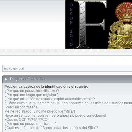
Índice general
Preguntas Frecuentes
Problemas acerca de la identificación y el registro
¿Por qué no puedo identificarme?
¿Por qué me tengo que registrar?
¿Por qué mi sesión de usuario expira automáticamente?
¿Cómo evito que mi nombre de usuario aparezca en las listas de usuarios ident
¡Perdí mi contraseña!
Me he registrado ¡y no me puedo identificar!
Hace un tiempo me registré, ¡pero ahora no puedo conectarme!
¿Qué es COPPA? (APPCO)
¿Por qué no puedo registrarme?
¿Cuál es la función de "Borrar todas las cookies del Sitio"?