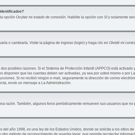
identificados?
 la opción
Ocultar mi estado de conexión
. Habilite la opción con
SI
y solamente será
la o cambiarla. Visite la página de ingreso (login) y haga clic en
Olvidé mi cont
 dos posibles razones. Si el Sistema de Protección Infantil (APPCO) está activado 
ros disponen que las cuentas deben ser activadas, ya sea por usted mismo o por La 
nstrucciones. Si no recibió ningún e-mail, seguramente la dirección de correo electró
recta, envíe un mensaje a La Administración.
una razón. También, algunos foros periódicamente remueven sus usuarios que no pu
 año 1998, es una ley de los Estados Unidos, donde se solicita a los sitios de In
ún otro método de reconocimiento de guardia legal, que permita recolectar informac