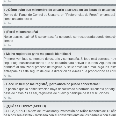
Arriba
» ¿Cómo evito que mi nombre de usuario aparezca en las listas de usuarios 
Dentro del Panel de Control de Usuario, en "Preferencias de Foros", encontrará
como usuario oculto.
Arriba
» ¡Perdí mi contraseña!
No se asuste, ¡calma! Si su contraseña no puede ser recuperada puede desactivar
tiempo.
Arriba
» Me he registrado ¡y no me puedo identificar!
Primero, verifique su nombre de usuario y contraseña. Si todo está correcto, hay
seguir algunas instrucciones que se le darán para activar la cuenta. Algunos fo
brindará al finalizar el proceso de registro. Si se le envió un e-mail, siga las i
anti-spam. Si está seguro de que la dirección de e-mail que proporcionó es cor
Arriba
» Hace un tiempo me registré, ¡pero ahora no puedo conectarme!
Es posible que la administración haya desactivado o borrado su cuenta por alg
base de datos. Si es así, registrese de nuevo y participe de las discuciones.
Arriba
» ¿Qué es COPPA? (APPCO)
COPPA, APPCO, o Acta de Privacidad y Protección de Niños menores de 13 años del
de niños sea escrito y ratificado con el consentimiento de los padres o con alg