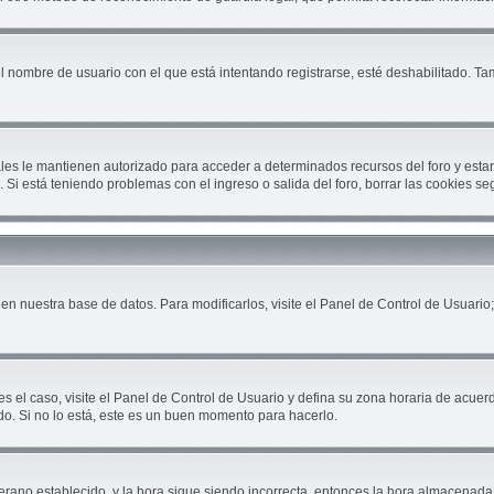
el nombre de usuario con el que está intentando registrarse, esté deshabilitado. T
cuales le mantienen autorizado para acceder a determinados recursos del foro y est
ón. Si está teniendo problemas con el ingreso o salida del foro, borrar las cookies 
en nuestra base de datos. Para modificarlos, visite el Panel de Control de Usuario;
es el caso, visite el Panel de Control de Usuario y defina su zona horaria de acuer
do. Si no lo está, este es un buen momento para hacerlo.
 verano establecido, y la hora sigue siendo incorrecta, entonces la hora almacenad