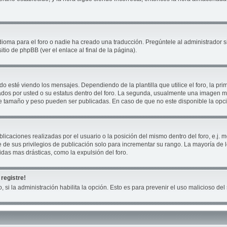
ioma para el foro o nadie ha creado una traducción. Pregúntele al administrador si
tio de phpBB (ver el enlace al final de la página).
té viendo los mensajes. Dependiendo de la plantilla que utilice el foro, la prim
cados por usted o su estatus dentro del foro. La segunda, usualmente una imagen
ue tamaño y peso pueden ser publicadas. En caso de que no este disponible la opc
icaciones realizadas por el usuario o la posición del mismo dentro del foro, e.j
 de sus privilegios de publicación solo para incrementar su rango. La mayoría de 
das mas drásticas, como la expulsión del foro.
registre!
, si la administración habilita la opción. Esto es para prevenir el uso malicioso d