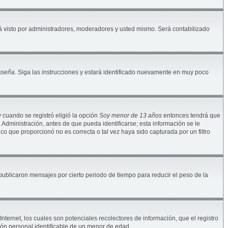
 visto por administradores, moderadores y usted mismo. Será contabilizado
raseña
. Siga las instrucciones y estará identificado nuevamente en muy poco
y cuando se registró eligió la opción
Soy menor de 13 años
entonces tendrá que
Administración, antes de que pueda identificarse; esta información se le
nico que proporcionó no es correcta o tal vez haya sido capturada por un filtro
blicaron mensajes por cierto periodo de tiempo para reducir el peso de la
ternet, los cuales son potenciales recolectores de información, que el registro
ión personal identificable de un menor de edad.