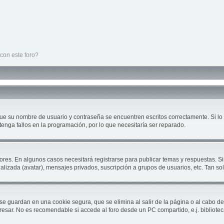
con este foro?
que su nombre de usuario y contraseña se encuentren escritos correctamente. Si 
tenga fallos en la programación, por lo que necesitaría ser reparado.
ores. En algunos casos necesitará registrarse para publicar temas y respuestas. Si
nalizada (avatar), mensajes privados, suscripción a grupos de usuarios, etc. Tan 
se guardan en una cookie segura, que se elimina al salir de la página o al cabo d
sar. No es recomendable si accede al foro desde un PC compartido, e.j. biblioteca, c