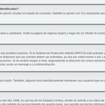
identificados?
 la opción
Ocultar mi estado de conexión
. Habilite la opción con
SI
y solamente será
la o cambiarla. Visite la página de ingreso (login) y haga clic en
Olvidé mi cont
 dos posibles razones. Si el Sistema de Protección Infantil (APPCO) está activado 
ros disponen que las cuentas deben ser activadas, ya sea por usted mismo o por La 
nstrucciones. Si no recibió ningún e-mail, seguramente la dirección de correo electró
recta, envíe un mensaje a La Administración.
una razón. También, algunos foros periódicamente remueven sus usuarios que no pu
 año 1998, es una ley de los Estados Unidos, donde se solicita a los sitios de In
ún otro método de reconocimiento de guardia legal, que permita recolectar informac