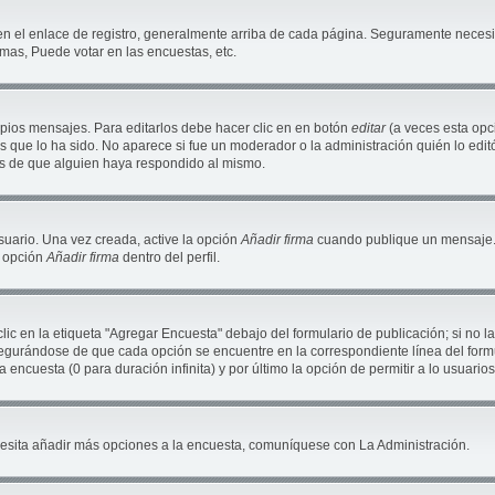
en el enlace de registro, generalmente arriba de cada página. Seguramente necesit
mas, Puede votar en las encuestas, etc.
pios mensajes. Para editarlos debe hacer clic en en botón
editar
(a veces esta opci
 que lo ha sido. No aparece si fue un moderador o la administración quién lo editó
és de que alguien haya respondido al mismo.
suario. Una vez creada, active la opción
Añadir firma
cuando publique un mensaje. 
a opción
Añadir firma
dentro del perfil.
c en la etiqueta "Agregar Encuesta" debajo del formulario de publicación; si no la
segurándose de que cada opción se encuentre en la correspondiente línea del for
a encuesta (0 para duración infinita) y por último la opción de permitir a lo usuario
necesita añadir más opciones a la encuesta, comuníquese con La Administración.