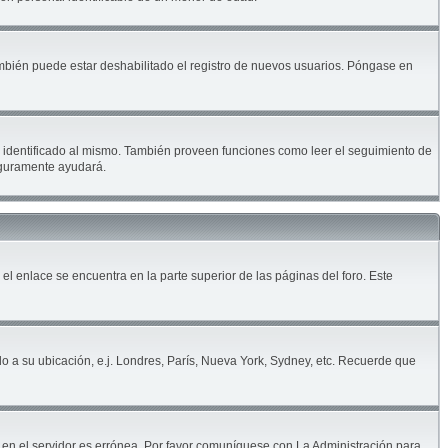
ambién puede estar deshabilitado el registro de nuevos usuarios. Póngase en
ar identificado al mismo. También proveen funciones como leer el seguimiento de
seguramente ayudará.
 el enlace se encuentra en la parte superior de las páginas del foro. Este
do a su ubicación, e.j. Londres, París, Nueva York, Sydney, etc. Recuerde que
a en el servidor es errónea. Por favor comuníquese con La Administración para