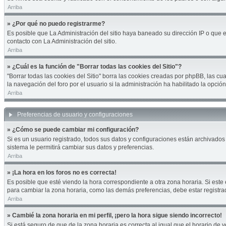
Arriba
» ¿Por qué no puedo registrarme?
Es posible que La Administración del sitio haya baneado su dirección IP o que 
contacto con La Administración del sitio.
Arriba
» ¿Cuál es la función de "Borrar todas las cookies del Sitio"?
"Borrar todas las cookies del Sitio" borra las cookies creadas por phpBB, las 
la navegación del foro por el usuario si la administración ha habilitado la opci
Arriba
Preferencias de usuario y configuraciones
» ¿Cómo se puede cambiar mi configuración?
Si es un usuario registrado, todos sus datos y configuraciones están archivados 
sistema le permitirá cambiar sus datos y preferencias.
Arriba
» ¡La hora en los foros no es correcta!
Es posible que esté viendo la hora correspondiente a otra zona horaria. Si este 
para cambiar la zona horaria, como las demás preferencias, debe estar registra
Arriba
» Cambié la zona horaria en mi perfil, ¡pero la hora sigue siendo incorrecto!
Si está seguro de que de la zona horaria es correcta al igual que el horario de