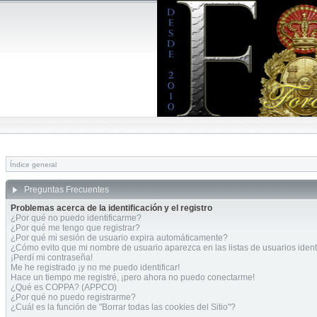
Índice general
Preguntas Frecuentes
Problemas acerca de la identificación y el registro
¿Por qué no puedo identificarme?
¿Por qué me tengo que registrar?
¿Por qué mi sesión de usuario expira automáticamente?
¿Cómo evito que mi nombre de usuario aparezca en las listas de usuarios ident
¡Perdí mi contraseña!
Me he registrado ¡y no me puedo identificar!
Hace un tiempo me registré, ¡pero ahora no puedo conectarme!
¿Qué es COPPA? (APPCO)
¿Por qué no puedo registrarme?
¿Cuál es la función de "Borrar todas las cookies del Sitio"?