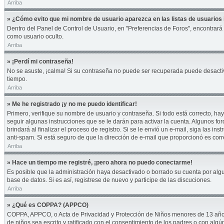
Arriba
» ¿Cómo evito que mi nombre de usuario aparezca en las listas de usuarios 
Dentro del Panel de Control de Usuario, en "Preferencias de Foros", encontrará
como usuario oculto.
Arriba
» ¡Perdí mi contraseña!
No se asuste, ¡calma! Si su contraseña no puede ser recuperada puede desactivar
tiempo.
Arriba
» Me he registrado ¡y no me puedo identificar!
Primero, verifique su nombre de usuario y contraseña. Si todo está correcto, hay
seguir algunas instrucciones que se le darán para activar la cuenta. Algunos fo
brindará al finalizar el proceso de registro. Si se le envió un e-mail, siga las i
anti-spam. Si está seguro de que la dirección de e-mail que proporcionó es cor
Arriba
» Hace un tiempo me registré, ¡pero ahora no puedo conectarme!
Es posible que la administración haya desactivado o borrado su cuenta por alg
base de datos. Si es así, registrese de nuevo y participe de las discuciones.
Arriba
» ¿Qué es COPPA? (APPCO)
COPPA, APPCO, o Acta de Privacidad y Protección de Niños menores de 13 años del
de niños sea escrito y ratificado con el consentimiento de los padres o con alg