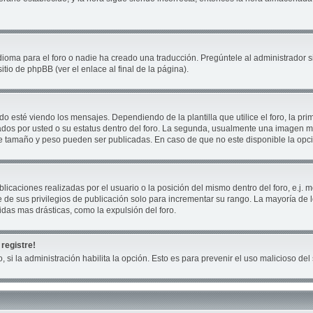
ioma para el foro o nadie ha creado una traducción. Pregúntele al administrador si
tio de phpBB (ver el enlace al final de la página).
té viendo los mensajes. Dependiendo de la plantilla que utilice el foro, la prim
cados por usted o su estatus dentro del foro. La segunda, usualmente una imagen
ue tamaño y peso pueden ser publicadas. En caso de que no este disponible la opc
icaciones realizadas por el usuario o la posición del mismo dentro del foro, e.j
 de sus privilegios de publicación solo para incrementar su rango. La mayoría de 
das mas drásticas, como la expulsión del foro.
registre!
, si la administración habilita la opción. Esto es para prevenir el uso malicioso d