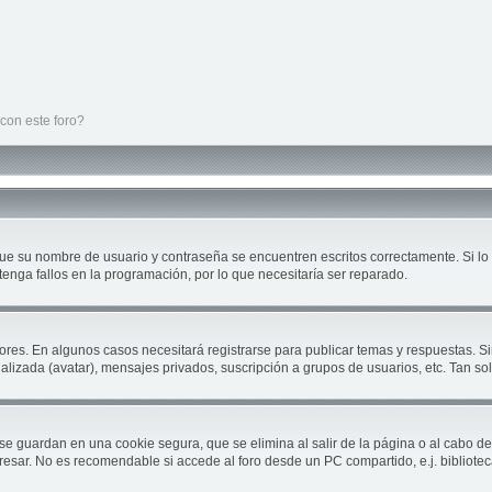
con este foro?
que su nombre de usuario y contraseña se encuentren escritos correctamente. Si 
tenga fallos en la programación, por lo que necesitaría ser reparado.
ores. En algunos casos necesitará registrarse para publicar temas y respuestas. Si
nalizada (avatar), mensajes privados, suscripción a grupos de usuarios, etc. Tan 
se guardan en una cookie segura, que se elimina al salir de la página o al cabo d
sar. No es recomendable si accede al foro desde un PC compartido, e.j. biblioteca, c