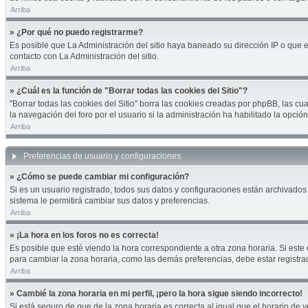
Arriba
» ¿Por qué no puedo registrarme?
Es posible que La Administración del sitio haya baneado su dirección IP o que 
contacto con La Administración del sitio.
Arriba
» ¿Cuál es la función de "Borrar todas las cookies del Sitio"?
"Borrar todas las cookies del Sitio" borra las cookies creadas por phpBB, las 
la navegación del foro por el usuario si la administración ha habilitado la opci
Arriba
Preferencias de usuario y configuraciones
» ¿Cómo se puede cambiar mi configuración?
Si es un usuario registrado, todos sus datos y configuraciones están archivados 
sistema le permitirá cambiar sus datos y preferencias.
Arriba
» ¡La hora en los foros no es correcta!
Es posible que esté viendo la hora correspondiente a otra zona horaria. Si este 
para cambiar la zona horaria, como las demás preferencias, debe estar registra
Arriba
» Cambié la zona horaria en mi perfil, ¡pero la hora sigue siendo incorrecto!
Si está seguro de que de la zona horaria es correcta al igual que el horario de