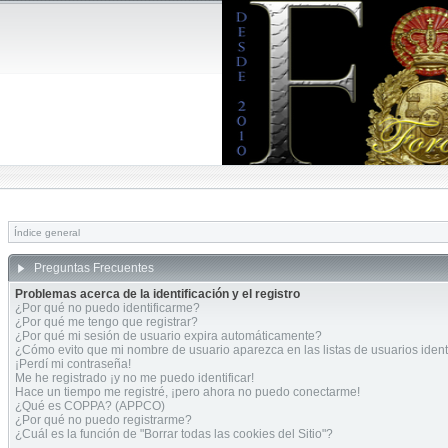
Índice general
Preguntas Frecuentes
Problemas acerca de la identificación y el registro
¿Por qué no puedo identificarme?
¿Por qué me tengo que registrar?
¿Por qué mi sesión de usuario expira automáticamente?
¿Cómo evito que mi nombre de usuario aparezca en las listas de usuarios ident
¡Perdí mi contraseña!
Me he registrado ¡y no me puedo identificar!
Hace un tiempo me registré, ¡pero ahora no puedo conectarme!
¿Qué es COPPA? (APPCO)
¿Por qué no puedo registrarme?
¿Cuál es la función de "Borrar todas las cookies del Sitio"?