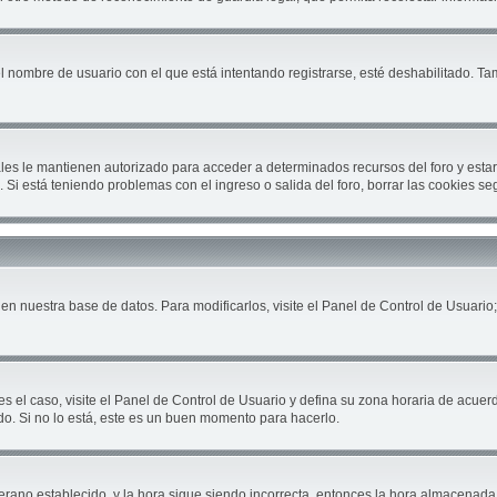
el nombre de usuario con el que está intentando registrarse, esté deshabilitado. T
cuales le mantienen autorizado para acceder a determinados recursos del foro y est
ón. Si está teniendo problemas con el ingreso o salida del foro, borrar las cookies 
en nuestra base de datos. Para modificarlos, visite el Panel de Control de Usuario;
es el caso, visite el Panel de Control de Usuario y defina su zona horaria de acuer
do. Si no lo está, este es un buen momento para hacerlo.
 verano establecido, y la hora sigue siendo incorrecta, entonces la hora almacenad