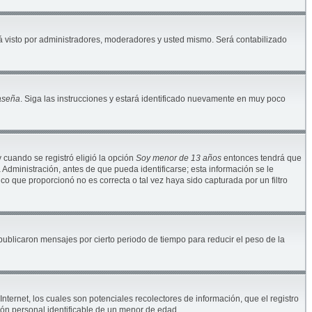
 visto por administradores, moderadores y usted mismo. Será contabilizado
raseña
. Siga las instrucciones y estará identificado nuevamente en muy poco
y cuando se registró eligió la opción
Soy menor de 13 años
entonces tendrá que
Administración, antes de que pueda identificarse; esta información se le
nico que proporcionó no es correcta o tal vez haya sido capturada por un filtro
blicaron mensajes por cierto periodo de tiempo para reducir el peso de la
ternet, los cuales son potenciales recolectores de información, que el registro
ión personal identificable de un menor de edad.