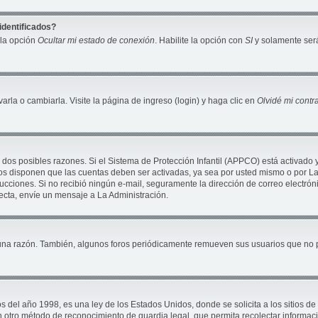
identificados?
 la opción
Ocultar mi estado de conexión
. Habilite la opción con
SI
y solamente será
la o cambiarla. Visite la página de ingreso (login) y haga clic en
Olvidé mi cont
 dos posibles razones. Si el Sistema de Protección Infantil (APPCO) está activado 
ros disponen que las cuentas deben ser activadas, ya sea por usted mismo o por La 
nstrucciones. Si no recibió ningún e-mail, seguramente la dirección de correo electró
recta, envíe un mensaje a La Administración.
una razón. También, algunos foros periódicamente remueven sus usuarios que no pu
 año 1998, es una ley de los Estados Unidos, donde se solicita a los sitios de In
ún otro método de reconocimiento de guardia legal, que permita recolectar informac