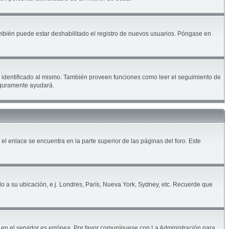
ambién puede estar deshabilitado el registro de nuevos usuarios. Póngase en
ar identificado al mismo. También proveen funciones como leer el seguimiento de
seguramente ayudará.
 el enlace se encuentra en la parte superior de las páginas del foro. Este
do a su ubicación, e.j. Londres, París, Nueva York, Sydney, etc. Recuerde que
a en el servidor es errónea. Por favor comuníquese con La Administración para