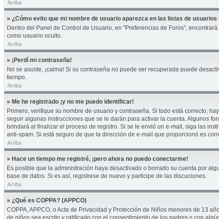
Arriba
» ¿Cómo evito que mi nombre de usuario aparezca en las listas de usuarios 
Dentro del Panel de Control de Usuario, en "Preferencias de Foros", encontrará
como usuario oculto.
Arriba
» ¡Perdí mi contraseña!
No se asuste, ¡calma! Si su contraseña no puede ser recuperada puede desactivar
tiempo.
Arriba
» Me he registrado ¡y no me puedo identificar!
Primero, verifique su nombre de usuario y contraseña. Si todo está correcto, hay
seguir algunas instrucciones que se le darán para activar la cuenta. Algunos fo
brindará al finalizar el proceso de registro. Si se le envió un e-mail, siga las i
anti-spam. Si está seguro de que la dirección de e-mail que proporcionó es cor
Arriba
» Hace un tiempo me registré, ¡pero ahora no puedo conectarme!
Es posible que la administración haya desactivado o borrado su cuenta por alg
base de datos. Si es así, registrese de nuevo y participe de las discuciones.
Arriba
» ¿Qué es COPPA? (APPCO)
COPPA, APPCO, o Acta de Privacidad y Protección de Niños menores de 13 años del
de niños sea escrito y ratificado con el consentimiento de los padres o con alg