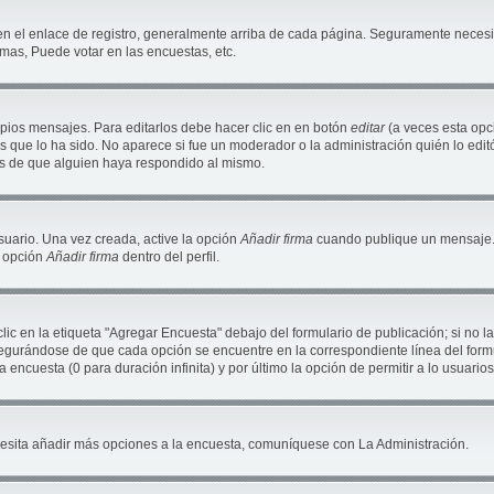
en el enlace de registro, generalmente arriba de cada página. Seguramente necesit
mas, Puede votar en las encuestas, etc.
pios mensajes. Para editarlos debe hacer clic en en botón
editar
(a veces esta opci
 que lo ha sido. No aparece si fue un moderador o la administración quién lo editó
és de que alguien haya respondido al mismo.
suario. Una vez creada, active la opción
Añadir firma
cuando publique un mensaje. 
a opción
Añadir firma
dentro del perfil.
c en la etiqueta "Agregar Encuesta" debajo del formulario de publicación; si no la
segurándose de que cada opción se encuentre en la correspondiente línea del for
a encuesta (0 para duración infinita) y por último la opción de permitir a lo usuario
necesita añadir más opciones a la encuesta, comuníquese con La Administración.