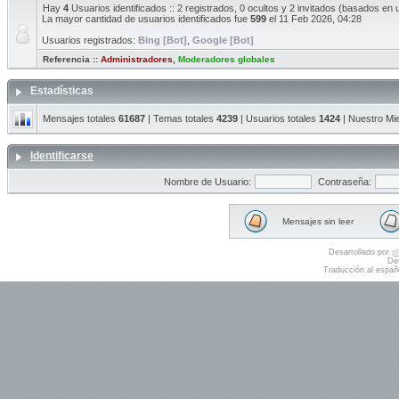
Hay
4
Usuarios identificados :: 2 registrados, 0 ocultos y 2 invitados (basados en 
La mayor cantidad de usuarios identificados fue
599
el 11 Feb 2026, 04:28
Usuarios registrados:
Bing [Bot]
,
Google [Bot]
Referencia ::
Administradores
,
Moderadores globales
Estadísticas
Mensajes totales
61687
| Temas totales
4239
| Usuarios totales
1424
| Nuestro Mi
Identificarse
Nombre de Usuario:
Contraseña:
Mensajes sin leer
Desarrollado por
p
De
Traducción al españ