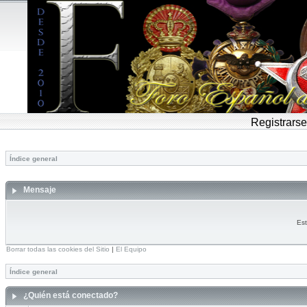
Registrarse
Índice general
Mensaje
Est
Borrar todas las cookies del Sitio
|
El Equipo
Índice general
¿Quién está conectado?